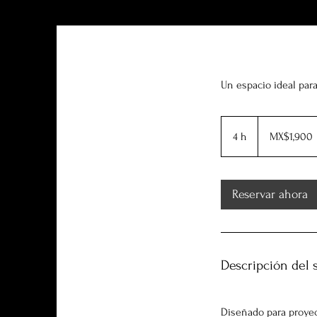
Un espacio ideal para
1,900
Mexican
4 h
4
MX$1,900
pesos
h
Reservar ahora
Descripción del 
Diseñado para proyec