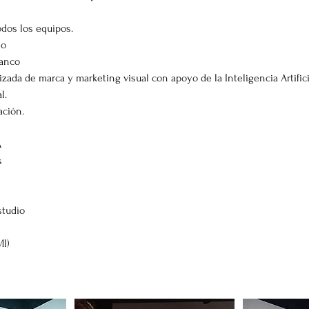
odos los equipos.
io
lanco
zada de marca y marketing visual con apoyo de la Inteligencia Artifici
l.
ación.
A
s
studio
MI)